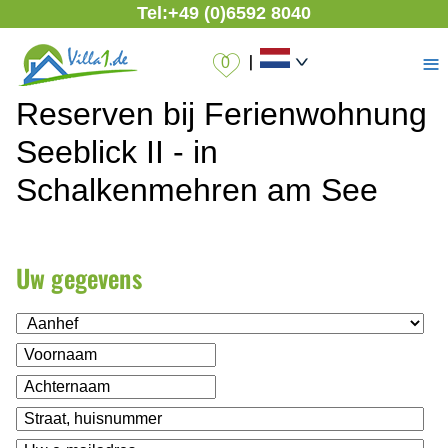
Tel:
+49 (0)6592 8040
≡
|
Reserven bij Ferienwohnung
Seeblick II - in
Schalkenmehren am See
Uw gegevens