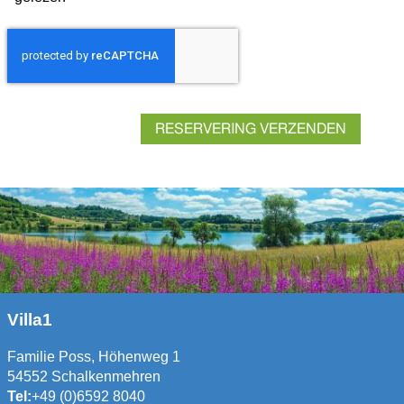
Villa1
Familie Poss, Höhenweg 1
54552 Schalkenmehren
Tel:
+49 (0)6592 8040