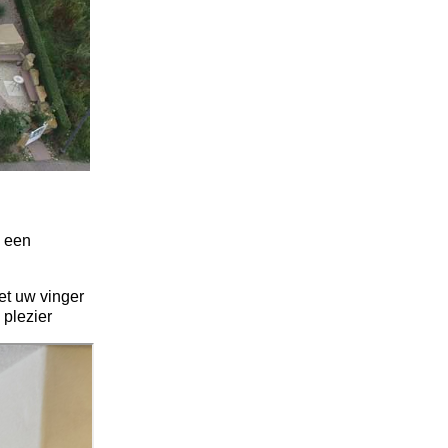
g een
et uw vinger
 plezier