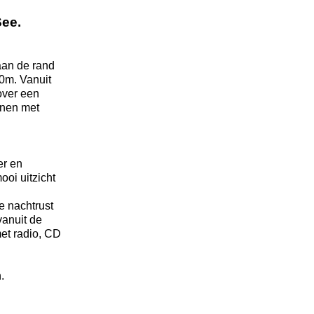
See.
aan de rand
00m. Vanuit
over een
uinen met
er en
ooi uitzicht
e nachtrust
vanuit de
met radio, CD
.