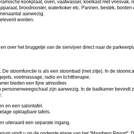
ramische kookplaat, oven, vaatwasser, koelkast met vriesvak, 
apparaat, broodrooster, waterkoker etc. Pannen, bestek, borden
sonenaantal aanwezig.
geleverd worden.
s en over het bruggetje van de siervijver direct naar de parkeerp
 De stoomfunctie is als een stoombad (met zitje). In de stoomc
jets, voetmassage, radio en lichttherapie.
mer bieden een fijne atmosfeer.
en personenweegschaal zijn aanwezig. In de badkamer bevindt 
.
en en een salontafel.
 etage opklapbare tafels.
n uiteraard een separate ingang.
rium vindt u op de onderste etage van het “Maarberg Resort”.