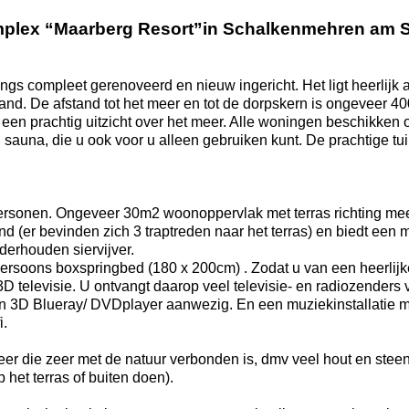
complex “Maarberg Resort”in Schalkenmehren am 
s compleet gerenoveerd en nieuw ingericht. Het ligt heerlijk 
and. De afstand tot het meer en tot de dorpskern is ongeveer 4
een prachtig uitzicht over het meer. Alle woningen beschikken 
en sauna, die u ook voor u alleen gebruiken kunt. De prachtige t
 personen. Ongeveer 30m2 woonoppervlak met terras richting me
d (er bevinden zich 3 traptreden naar het terras) en biedt een m
derhouden siervijver.
rsoons boxspringbed (180 x 200cm) . Zodat u van een heerlijk
 televisie. U ontvangt daarop veel televisie- en radiozenders 
 een 3D Blueray/ DVDplayer aanwezig. En een muziekinstallatie 
i.
sfeer die zeer met de natuur verbonden is, dmv veel hout en steen
 het terras of buiten doen).