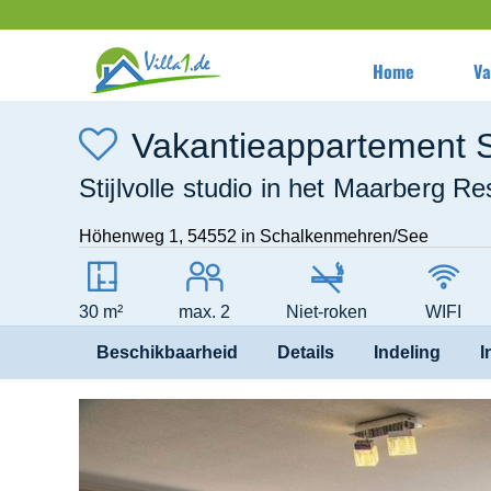
Home
Va
Vakantieappartement
Stijlvolle studio in het Maarberg R
Höhenweg 1
,
54552
in Schalkenmehren/See
30 m²
max. 2
Niet-roken
WIFI
Beschikbaarheid
Details
Indeling
I