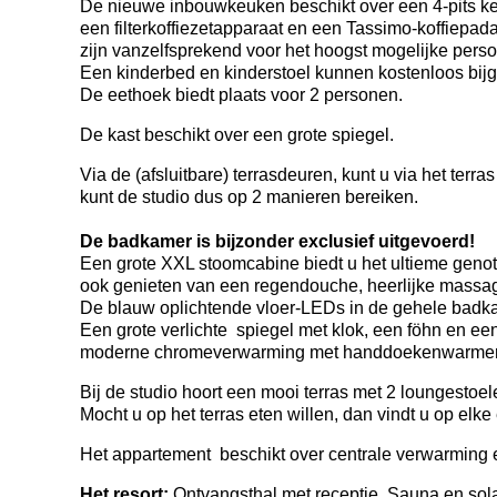
De nieuwe inbouwkeuken beschikt over een 4-pits ke
een filterkoffiezetapparaat en een Tassimo-koffiepad
zijn vanzelfsprekend voor het hoogst mogelijke per
Een kinderbed en kinderstoel kunnen kostenloos bij
De eethoek biedt plaats voor 2 personen.
De kast beschikt over een grote spiegel.
Via de (afsluitbare) terrasdeuren, kunt u via het terra
kunt de studio dus op 2 manieren bereiken.
De badkamer is bijzonder exclusief uitgevoerd!
Een grote XXL stoomcabine biedt u het ultieme genot.
ook genieten van een regendouche, heerlijke massage
De blauw oplichtende vloer-LEDs in de gehele badka
Een grote verlichte spiegel met klok, een föhn en e
moderne chromeverwarming met handdoekenwarmer
Bij de studio hoort een mooi terras met 2 loungestoel
Mocht u op het terras eten willen, dan vindt u op elke
Het appartement beschikt over centrale verwarming e
Het resort:
Ontvangsthal met receptie. Sauna en sola