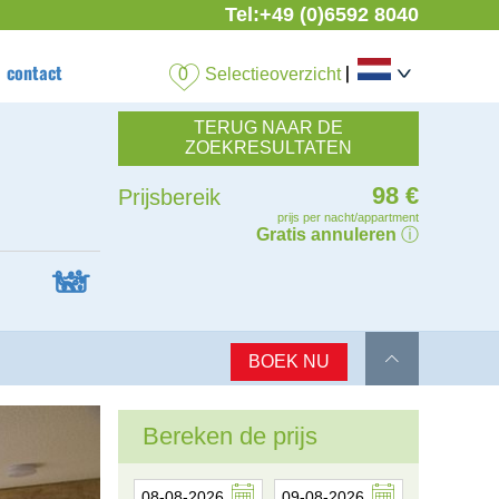
Tel:
+49 (0)6592 8040
contact
|
Selectieoverzicht
TERUG NAAR DE
ZOEKRESULTATEN
98 €
Prijsbereik
prijs per nacht/appartment
Gratis annuleren
ⓘ

BOEK NU
Bereken de prijs