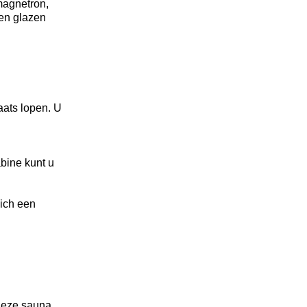
magnetron,
 en glazen
laats lopen. U
abine kunt u
zich een
 Deze sauna