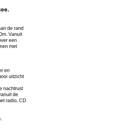
See.
aan de rand
00m. Vanuit
over een
uinen met
er en
ooi uitzicht
e nachtrust
vanuit de
met radio, CD
.