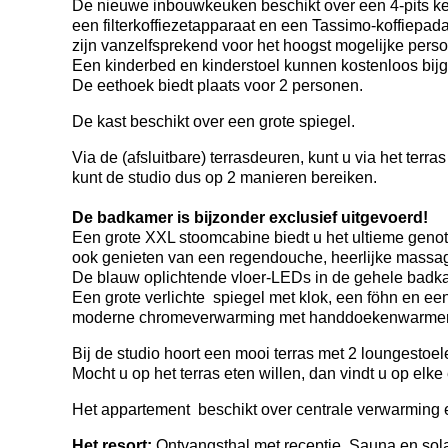
De nieuwe inbouwkeuken beschikt over een 4-pits ke
een filterkoffiezetapparaat en een Tassimo-koffiepad
zijn vanzelfsprekend voor het hoogst mogelijke per
Een kinderbed en kinderstoel kunnen kostenloos bij
De eethoek biedt plaats voor 2 personen.
De kast beschikt over een grote spiegel.
Via de (afsluitbare) terrasdeuren, kunt u via het terra
kunt de studio dus op 2 manieren bereiken.
De badkamer is bijzonder exclusief uitgevoerd!
Een grote XXL stoomcabine biedt u het ultieme genot.
ook genieten van een regendouche, heerlijke massage
De blauw oplichtende vloer-LEDs in de gehele badka
Een grote verlichte spiegel met klok, een föhn en e
moderne chromeverwarming met handdoekenwarmer
Bij de studio hoort een mooi terras met 2 loungestoel
Mocht u op het terras eten willen, dan vindt u op elke
Het appartement beschikt over centrale verwarming e
Het resort:
Ontvangsthal met receptie. Sauna en sola