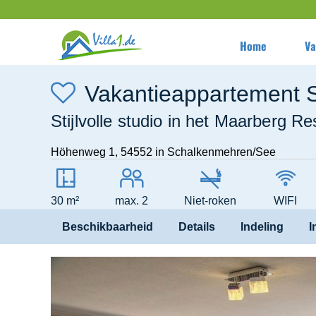
Home
Va
Vakantieappartement
Stijlvolle studio in het Maarberg R
Höhenweg 1
,
54552
in Schalkenmehren/See
30 m²
max. 2
Niet-roken
WIFI
Beschikbaarheid
Details
Indeling
I