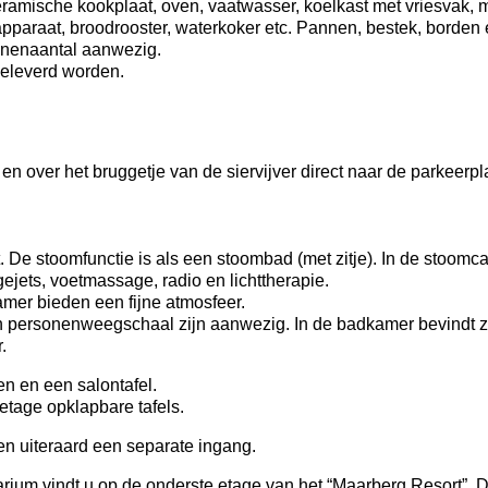
ramische kookplaat, oven, vaatwasser, koelkast met vriesvak, 
apparaat, broodrooster, waterkoker etc. Pannen, bestek, borden
sonenaantal aanwezig.
geleverd worden.
s en over het bruggetje van de siervijver direct naar de parkeerp
 De stoomfunctie is als een stoombad (met zitje). In de stoomc
jets, voetmassage, radio en lichttherapie.
mer bieden een fijne atmosfeer.
en personenweegschaal zijn aanwezig. In de badkamer bevindt 
.
en en een salontafel.
 etage opklapbare tafels.
n uiteraard een separate ingang.
rium vindt u op de onderste etage van het “Maarberg Resort”.