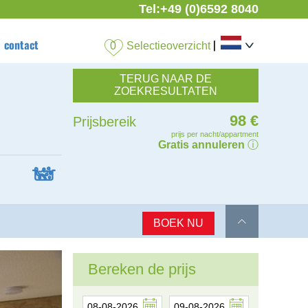
Tel:
+49 (0)6592 8040
contact
|
Selectieoverzicht
TERUG NAAR DE
ZOEKRESULTATEN
98 €
Prijsbereik
prijs per nacht/appartment
Gratis annuleren
ⓘ

BOEK NU
Bereken de prijs