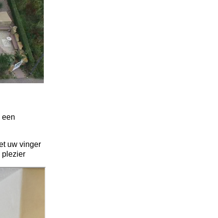
g een
et uw vinger
 plezier