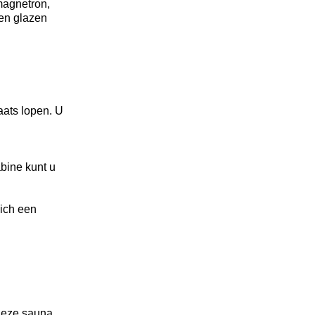
magnetron,
 en glazen
laats lopen. U
abine kunt u
zich een
 Deze sauna