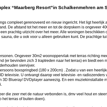
complex “Maarberg Resort”in Schalkenmehren am 
s compleet gerenoveerd en nieuw ingericht. Het ligt heerlijk 
and. De afstand tot het meer en tot de dorpskern is ongeveer 4
een prachtig uitzicht over het meer. Alle woningen beschikken 
en sauna, die u ook voor u alleen gebruiken kunt. De prachtige t
 personen. Ongeveer 30m2 woonoppervlak met terras richting me
d (er bevinden zich 3 traptreden naar het terras) en biedt een m
derhouden siervijver.
rsoons boxspringbed (180 x 200cm) . Zodat u van een heerlijk
 televisie. U ontvangt daarop veel televisie- en radiozenders 
 een 3D Blueray/ DVDplayer aanwezig. En een muziekinstallatie 
i.
sfeer die zeer met de natuur verbonden is, dmv veel hout en steen
 het terras of buiten doen).