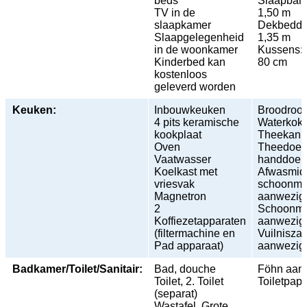
beds
Slaapba
TV in de
1,50 m
slaapkamer
Dekbedd
Slaapgelegenheid
1,35 m
in de woonkamer
Kussen
Kinderbed kan
80 cm
kostenloos
geleverd worden
Keuken:
Inbouwkeuken
Broodroos
4 pits keramische
Waterkoke
kookplaat
Theekan
Oven
Theedoek
Vaatwasser
handdoek
Koelkast met
Afwasmid
vriesvak
schoonma
Magnetron
aanwezig
2
Schoonma
Koffiezetapparaten
aanwezig
(filtermachine en
Vuilnisza
Pad apparaat)
aanwezig
Badkamer/Toilet/Sanitair:
Bad, douche
Föhn aan
Toilet, 2. Toilet
Toiletpap
(separat)
Wastafel, Grote