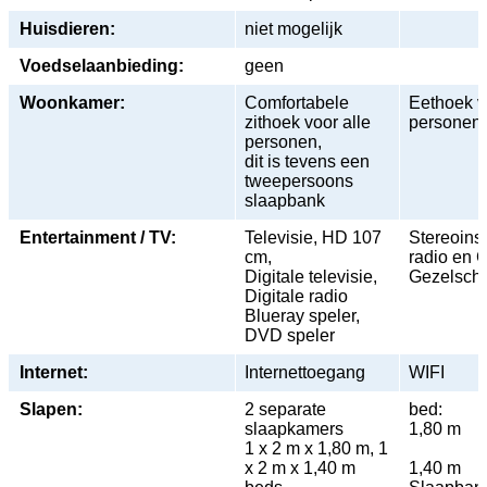
Huisdieren:
niet mogelijk
Voedselaanbieding:
geen
Woonkamer:
Comfortabele
Eethoek v
zithoek voor alle
personen
personen,
dit is tevens een
tweepersoons
slaapbank
Entertainment / TV:
Televisie, HD 107
Stereoinst
cm,
radio en 
Digitale televisie,
Gezelscha
Digitale radio
Blueray speler,
DVD speler
Internet:
Internettoegang
WIFI
Slapen:
2 separate
bed: 
slaapkamers
1,80 m
1 x 2 m x 1,80 m, 1
2 
x 2 m x 1,40 m
1,40 m