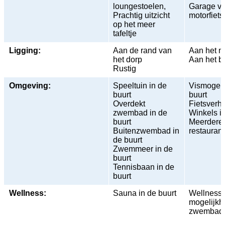
loungestoelen,
Garage vo
Prachtig uitzicht
motorfiet
op het meer
tafeltje
Ligging:
Aan de rand van
Aan het m
het dorp
Aan het b
Rustig
Omgeving:
Speeltuin in de
Vismogeli
buurt
buurt
Overdekt
Fietsverhu
zwembad in de
Winkels in
buurt
Meerdere 
Buitenzwembad in
restaurant
de buurt
Zwemmeer in de
buurt
Tennisbaan in de
buurt
Wellness:
Sauna in de buurt
Wellness
mogelijkh
zwembad i