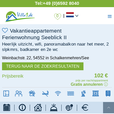
Tel:
+49 (0)6592 8040
≡
|
Vakantieappartement
Ferienwohnung Seeblick II
Heerlijk uitzicht, wifi, panoramabalkon naar het meer, 2
slpkmrs, badkamer en 2e wc
Weinbachstr. 22
,
54552
in Schalkenmehren/See
TERUG NAAR DE ZOEKRESULTATEN
102 €
Prijsbereik
prijs per nacht/appartment
Gratis annuleren
ⓘ
76 qm
max. 6
Geen huisdieren
Niet-roken
WIFI
Aan het meer
Sauna
haard
Vaatwasser
