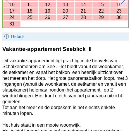
10
11
12
13
14
15
16
17
18
19
20
21
22
23
24
25
26
27
28
29
30
31
Details
Vakantie-appartement Seeblick II
Dit vakantie-appartement ligt prachtig in de heuvels van
Schalkenmehren am See . Het biedt vanuit de woonkamer,
de eetkamer en vanaf het balkon een heerlijk uitzicht over
het meer en het dorp. Het grote panoramabalkon loopt, met 3
ingangen (vanuit de woonkamer, de eetkamer en vanuit een
slaapkamer) helemaal rondom het appartement, op 2
windrichtingen. Hier kunt u echt van het panorama uitzicht
genieten.
Tot aan het meer en de dorpskern is het slechts enkele
minuten lopen.
Het huis staat in een mooie woonwijk.
Het is niet toegestaan in het appartement te roken (rokers