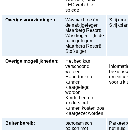
LED verlichte
spiegel
Overige voorzieningen:
Wasmachine (In
Strijkbout
de nabijgelegen
Strijkplan
Maarberg Resort)
Wasdroger (In de
nabijgelegen
Maarberg Resort)
Stofzuiger
Overige mogellijkheden:
Het bed kan
verschoond
Informatie
worden
beziensw
Handdoeken
en excurs
kunnen
voor u kla
klaargelegd
worden
Kinderbed en
kinderstoel
kunnen kostenloos
klaargezet worden
Buitenbereik:
panoramisch
Parkeerpl
balkon met
het huis