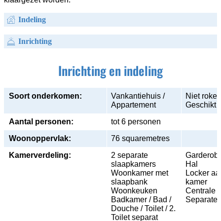
Indeling
Inrichting
Inrichting en indeling
Soort onderkomen:
Vankantiehuis /
Niet roke
Appartement
Geschikt 
Aantal personen:
tot 6 personen
Woonoppervlak:
76 squaremetres
Kamerverdeling:
2 separate
Garderob
slaapkamers
Hal
Woonkamer met
Locker a
slaapbank
kamer
Woonkeuken
Centrale 
Badkamer / Bad /
Separate 
Douche / Toilet / 2.
Toilet separat