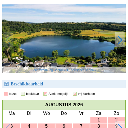
Ferienwohnung Seeblick II - herrlicher Seeblick
Beschikbaarheid
bezet
boekbaar
Aank. mogelijk
vrij hierheen
AUGUSTUS 2026
Ma
Di
Wo
Do
Vr
Za
Zo
1
2
3
4
5
6
7
8
9